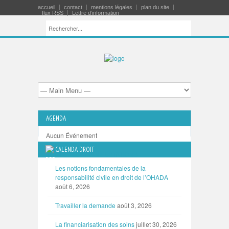
accueil
contact
mentions légales
plan du site
flux RSS
Lettre d’information
AGENDA
Aucun Événement
CALENDA DROIT
TOUTES LES MANIFESTATIONS
Les notions fondamentales de la
responsabilité civile en droit de l’OHADA
août 6, 2026
Travailler la demande
août 3, 2026
La financiarisation des soins
juillet 30, 2026