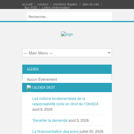
accueil
contact
mentions légales
plan du site
flux RSS
Lettre d’information
AGENDA
Aucun Événement
CALENDA DROIT
TOUTES LES MANIFESTATIONS
Les notions fondamentales de la
responsabilité civile en droit de l’OHADA
août 6, 2026
Travailler la demande
août 3, 2026
La financiarisation des soins
juillet 30, 2026