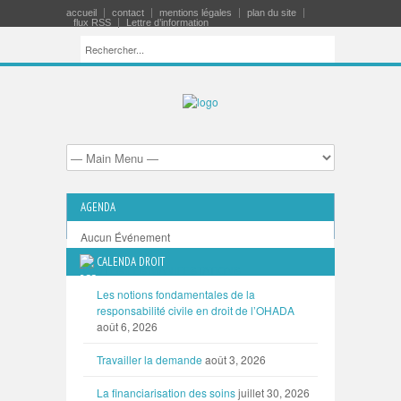
accueil
contact
mentions légales
plan du site
flux RSS
Lettre d’information
AGENDA
Aucun Événement
CALENDA DROIT
TOUTES LES MANIFESTATIONS
Les notions fondamentales de la
responsabilité civile en droit de l’OHADA
août 6, 2026
Travailler la demande
août 3, 2026
La financiarisation des soins
juillet 30, 2026