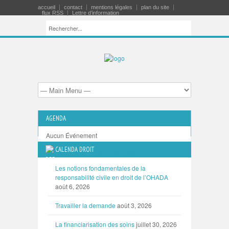
accueil
contact
mentions légales
plan du site
flux RSS
Lettre d’information
AGENDA
Aucun Événement
CALENDA DROIT
TOUTES LES MANIFESTATIONS
Les notions fondamentales de la
responsabilité civile en droit de l’OHADA
août 6, 2026
Travailler la demande
août 3, 2026
La financiarisation des soins
juillet 30, 2026