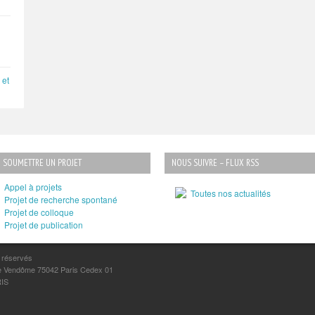
 et
SOUMETTRE UN PROJET
NOUS SUIVRE – FLUX RSS
Appel à projets
Toutes nos actualités
Projet de recherche spontané
Projet de colloque
Projet de publication
s réservés
lace Vendôme 75042 Paris Cedex 01
RIS