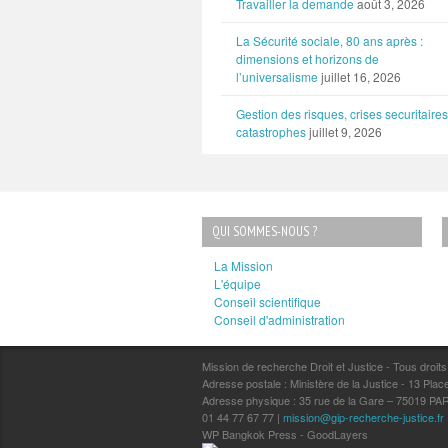
Travailler la demande
août 3, 2026
La Sécurité sociale, 80 ans après :
dimensions et horizons de
l’universalisme
juillet 16, 2026
Gestion des risques, crises securitaires
catastrophes
juillet 9, 2026
QUI SOMMES-NOUS ?
La Mission
L'équipe
Conseil scientifique
Conseil d'administration
Mission de recherche Droit et Justice - Tous droit
Adresse postale : Ministère de la Justice - 13 P
Adresse physique : 35 rue de la Gare – 75019 PA
01 44 77 67 77 |
mission@gip-recherche-justice.fr
WP Bangkok Press - GoodLayers