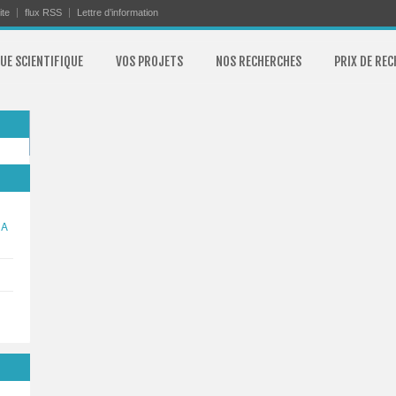
ite
flux RSS
Lettre d’information
UE SCIENTIFIQUE
VOS PROJETS
NOS RECHERCHES
PRIX DE RE
DA