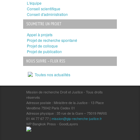
L'équipe
Conseil scientifique
Conseil d'administration
SOUMETTRE UN PROJET
Appel à projets
Projet de recherche spontané
Projet de colloque
Projet de publication
NOUS SUIVRE – FLUX RSS
Toutes nos actualités
Mission de recherche Droit et Justice - Tous droits
réservés
Adresse postale : Ministère de la Justice - 13 Place
Vendôme 75042 Paris Cedex 01
Adresse physique : 35 rue de la Gare – 75019 PARIS
01 44 77 67 77 |
mission@gip-recherche-justice.fr
WP Bangkok Press - GoodLayers