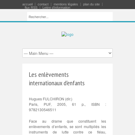
accueil
contact
mentions légales
plan du site
flux RSS
Lettre d’information
Les enlèvements
internationaux d’enfants
Hugues FULCHIRON (dir.)
Paris, PUF, 2005, 61 p., ISBN :
9782130546511
Face au drame que constituent les
enlèvements d’enfants, se sont multipliés les
instruments de lutte contre ce fléau,