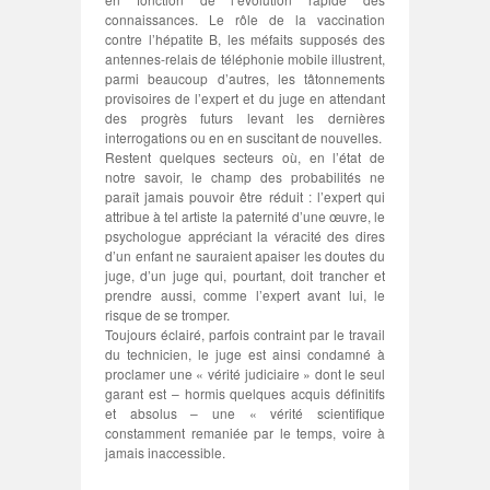
connaissances. Le rôle de la vaccination
contre l’hépatite B, les méfaits supposés des
antennes-relais de téléphonie mobile illustrent,
parmi beaucoup d’autres, les tâtonnements
provisoires de l’expert et du juge en attendant
des progrès futurs levant les dernières
interrogations ou en en suscitant de nouvelles.
Restent quelques secteurs où, en l’état de
notre savoir, le champ des probabilités ne
paraît jamais pouvoir être réduit : l’expert qui
attribue à tel artiste la paternité d’une œuvre, le
psychologue appréciant la véracité des dires
d’un enfant ne sauraient apaiser les doutes du
juge, d’un juge qui, pourtant, doit trancher et
prendre aussi, comme l’expert avant lui, le
risque de se tromper.
Toujours éclairé, parfois contraint par le travail
du technicien, le juge est ainsi condamné à
proclamer une « vérité judiciaire » dont le seul
garant est – hormis quelques acquis définitifs
et absolus – une « vérité scientifique
constamment remaniée par le temps, voire à
jamais inaccessible.