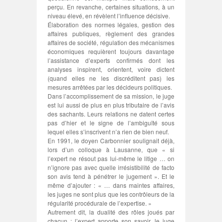
perçu. En revanche, certaines situations, à un
niveau élevé, en révèlent l’influence décisive.
Élaboration des normes légales, gestion des
affaires publiques, règlement des grandes
affaires de société, régulation des mécanismes
économiques requièrent toujours davantage
l’assistance d’experts confirmés dont les
analyses inspirent, orientent, voire dictent
(quand elles ne les discréditent pas) les
mesures arrêtées par les décideurs politiques.
Dans l’accomplissement de sa mission, le juge
est lui aussi de plus en plus tributaire de l’avis
des sachants. Leurs relations ne datent certes
pas d’hier et le signe de l’ambiguïté sous
lequel elles s’inscrivent n’a rien de bien neuf.
En 1991, le doyen Carbonnier soulignait déjà,
lors d’un colloque à Lausanne, que « si
l’expert ne résout pas lui-même le litige … on
n’ignore pas avec quelle irrésistibilité de facto
son avis tend à pénétrer le jugement ». Et le
même d’ajouter : « … dans maintes affaires,
les juges ne sont plus que les contrôleurs de la
régularité procédurale de l’expertise. »
Autrement dit, la dualité des rôles joués par
chacun : l’expert apporte son savoir, le juge