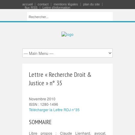
accueil
contact
mentions légales
plan du site
flux RSS
Lettre d’information
Lettre « Recherche Droit &
Justice » n° 35
Novembre 2010
ISSN : 1280-1496
Télécharger la Lettre RDJ n°35
SOMMAIRE
Libre propos : Claude Lienhard, avocat,