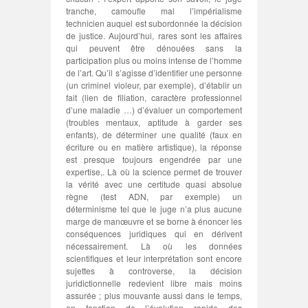
tranche, camoufle mal l’impérialisme
technicien auquel est subordonnée la décision
de justice. Aujourd’hui, rares sont les affaires
qui peuvent être dénouées sans la
participation plus ou moins intense de l’homme
de l’art. Qu’il s’agisse d’identifier une personne
(un criminel violeur, par exemple), d’établir un
fait (lien de filiation, caractère professionnel
d’une maladie …) d’évaluer un comportement
(troubles mentaux, aptitude à garder ses
enfants), de déterminer une qualité (faux en
écriture ou en matière artistique), la réponse
est presque toujours engendrée par une
expertise,. Là où la science permet de trouver
la vérité avec une certitude quasi absolue
règne (test ADN, par exemple) un
déterminisme tel que le juge n’a plus aucune
marge de manœuvre et se borne à énoncer les
conséquences juridiques qui en dérivent
nécessairement. Là où les données
scientifiques et leur interprétation sont encore
sujettes à controverse, la décision
juridictionnelle redevient libre mais moins
assurée ; plus mouvante aussi dans le temps,
en fonction de l’évolution rapide des