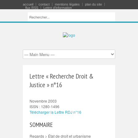
accueil
contact
mentions légales
plan du site
flux RSS
Lettre d’information
Lettre « Recherche Droit &
Justice » n°16
Novembre 2003
ISSN : 1280-1496
Télécharger la Lettre RDJ n°16
SOMMAIRE
Regards > État de droit et urbanisme