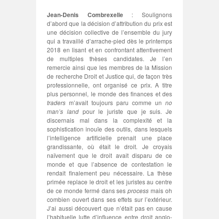
Jean-Denis Combrexelle
: Soulignons
d’abord que la décision d’attribution du prix est
une décision collective de l’ensemble du jury
qui a travaillé d’arrache-pied dès le printemps
2018 en lisant et en confrontant attentivement
de multiples thèses candidates. Je l’en
remercie ainsi que les membres de la Mission
de recherche Droit et Justice qui, de façon très
professionnelle, ont organisé ce prix. A titre
plus personnel, le monde des finances et des
traders
m’avait toujours paru comme un
no
man’s land
pour le juriste que je suis. Je
discernais mal dans la complexité et la
sophistication inouïe des outils, dans lesquels
l’intelligence artificielle prenait une place
grandissante, où était le droit. Je croyais
naïvement que le droit avait disparu de ce
monde et que l’absence de contestation le
rendait finalement peu nécessaire. La thèse
primée replace le droit et les juristes au centre
de ce monde fermé dans ses
process
mais oh
combien ouvert dans ses effets sur l’extérieur.
J’ai aussi découvert que n’était pas en cause
l’habituelle lutte d’influence entre droit anglo-