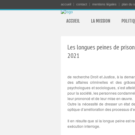
accueil
contact
mentions légales
plan du s
ACCUEIL
LA MISSION
POLITIQ
Les longues peines de prison 
2021
de recherche Droit et Justice, à la demand
des affaires criminelles et des grâces
psychologues et sociologues, s’est attel
pour la société, les personnes condamné
leur prononcé et de leur mise en œuvre.
Outre la nécessité de dresser un état de
optique d’amélioration des processus d’e
Il en résulte que si la longue peine est r
exécution interroge.