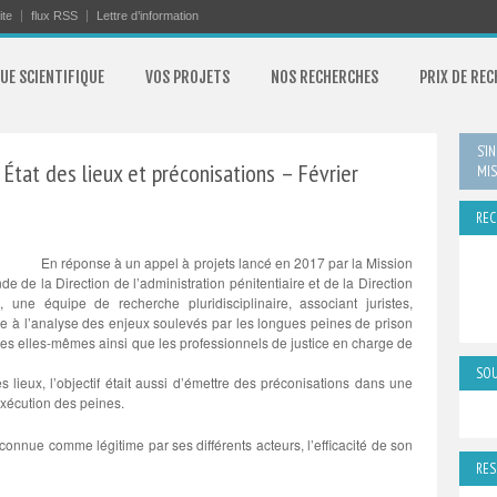
ite
flux RSS
Lettre d’information
UE SCIENTIFIQUE
VOS PROJETS
NOS RECHERCHES
PRIX DE RE
S’I
État des lieux et préconisations – Février
MIS
REC
En réponse à un appel à projets lancé en 2017 par la Mission
e de la Direction de l’administration pénitentiaire et de la Direction
, une équipe de recherche pluridisciplinaire, associant juristes,
ée à l’analyse des enjeux soulevés par les longues peines de prison
es elles-mêmes ainsi que les professionnels de justice en charge de
SOU
s lieux, l’objectif était aussi d’émettre des préconisations dans une
xécution des peines.
econnue comme légitime par ses différents acteurs, l’efficacité de son
RES