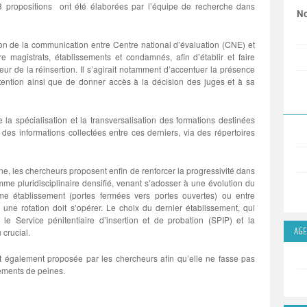
43 propositions ont été élaborées par l’équipe de recherche dans
No
on de la communication entre Centre national d’évaluation (CNE) et
re magistrats, établissements et condamnés, afin d’établir et faire
eur de la réinsertion. Il s’agirait notamment d’accentuer la présence
tention ainsi que de donner accès à la décision des juges et à sa
la spécialisation et la transversalisation des formations destinées
es informations collectées entre ces derniers, via des répertoires
ne, les chercheurs proposent enfin de renforcer la progressivité dans
me pluridisciplinaire densifié, venant s’adosser à une évolution du
e établissement (portes fermées vers portes ouvertes) ou entre
 une rotation doit s’opérer. Le choix du dernier établissement, qui
e le Service pénitentiaire d’insertion et de probation (SPIP) et la
AG
crucial.
t également proposée par les chercheurs afin qu’elle ne fasse pas
ments de peines.