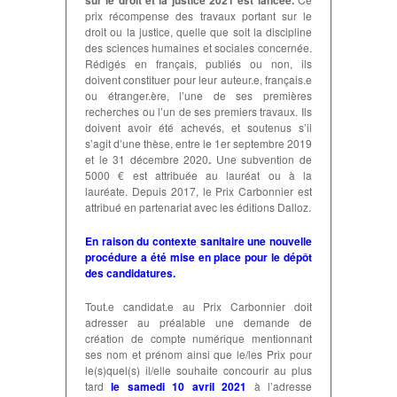
sur le droit et la justice 2021 est lancée.
prix récompense des travaux portant sur le
droit ou la justice, quelle que soit la discipline
des sciences humaines et sociales concernée.
Rédigés en français, publiés ou non, ils
doivent constituer pour leur auteur.e, français.e
ou étranger.ère, l’une de ses premières
recherches ou l’un de ses premiers travaux. Ils
doivent avoir été achevés, et soutenus s’il
s’agit d’une thèse, entre le 1er septembre 2019
et le 31 décembre 2020
.
Une subvention de
5000 € est attribuée au lauréat ou à la
lauréate. Depuis 2017, le Prix Carbonnier est
attribué en partenariat avec les éditions Dalloz.
En raison du contexte sanitaire une nouvelle
procédure a été mise en place pour le dépôt
des candidatures.
Tout.e candidat.e au Prix Carbonnier doit
adresser au préalable une demande de
création de compte numérique mentionnant
ses nom et prénom ainsi que le/les Prix pour
le(s)quel(s) il/elle souhaite concourir au plus
tard
le samedi 10 avril 2021
à l’adresse