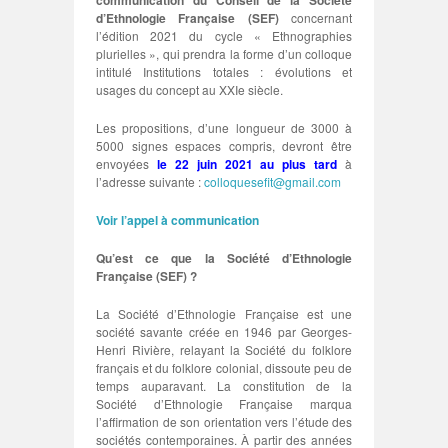
communication du Conseil de la Société
d’Ethnologie Française (SEF)
concernant
l’édition 2021 du cycle « Ethnographies
plurielles », qui prendra la forme d’un colloque
intitulé Institutions totales : évolutions et
usages du concept au XXIe siècle.
Les propositions, d’une longueur de 3000 à
5000 signes espaces compris, devront être
envoyées
le 22 juin 2021 au plus tard
à
l’adresse suivante :
colloquesefit@gmail.com
Voir l’appel à communication
Qu’est ce que la Société d’Ethnologie
Française (SEF) ?
La Société d’Ethnologie Française est une
société savante créée en 1946 par Georges-
Henri Rivière, relayant la Société du folklore
français et du folklore colonial, dissoute peu de
temps auparavant. La constitution de la
Société d’Ethnologie Française marqua
l’affirmation de son orientation vers l’étude des
sociétés contemporaines. À partir des années