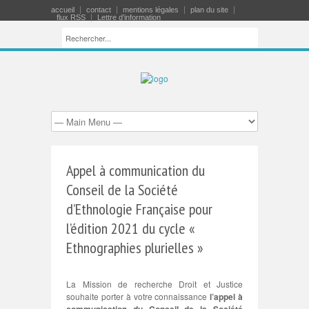
accueil
contact
mentions légales
plan du site
flux RSS
Lettre d’information
Appel à communication du
Conseil de la Société
d’Ethnologie Française pour
l’édition 2021 du cycle «
Ethnographies plurielles »
La Mission de recherche Droit et Justice
souhaite porter à votre connaissance
l’appel à