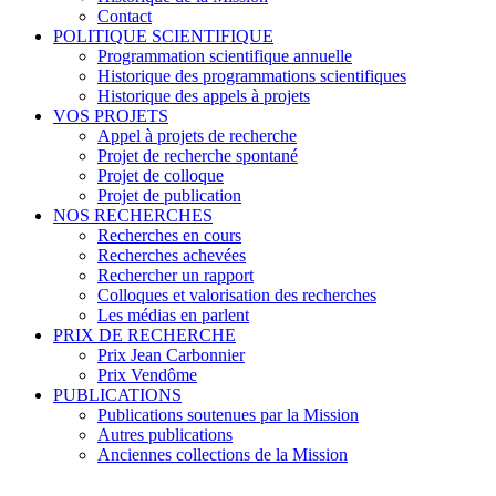
Contact
POLITIQUE SCIENTIFIQUE
Programmation scientifique annuelle
Historique des programmations scientifiques
Historique des appels à projets
VOS PROJETS
Appel à projets de recherche
Projet de recherche spontané
Projet de colloque
Projet de publication
NOS RECHERCHES
Recherches en cours
Recherches achevées
Rechercher un rapport
Colloques et valorisation des recherches
Les médias en parlent
PRIX DE RECHERCHE
Prix Jean Carbonnier
Prix Vendôme
PUBLICATIONS
Publications soutenues par la Mission
Autres publications
Anciennes collections de la Mission