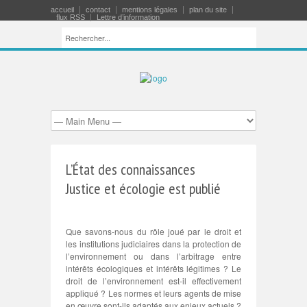
accueil
contact
mentions légales
plan du site
flux RSS
Lettre d’information
L’État des connaissances
Justice et écologie est publié
Que savons-nous du rôle joué par le droit et
les institutions judiciaires dans la protection de
l’environnement ou dans l’arbitrage entre
intérêts écologiques et intérêts légitimes ? Le
droit de l’environnement est-il effectivement
appliqué ? Les normes et leurs agents de mise
en œuvre sont-ils adaptés aux enjeux actuels ?