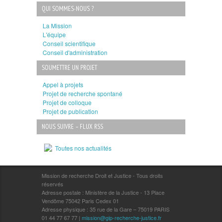
QUI SOMMES-NOUS ?
La Mission
L'équipe
Conseil scientifique
Conseil d'administration
SOUMETTRE UN PROJET
Appel à projets
Projet de recherche spontané
Projet de colloque
Projet de publication
NOUS SUIVRE – FLUX RSS
Toutes nos actualités
Mission de recherche Droit et Justice - Tous droits
réservés
Adresse postale : Ministère de la Justice - 13 Place
Vendôme 75042 Paris Cedex 01
Adresse physique : 35 rue de la Gare – 75019 PARIS
01 44 77 67 77 |
mission@gip-recherche-justice.fr