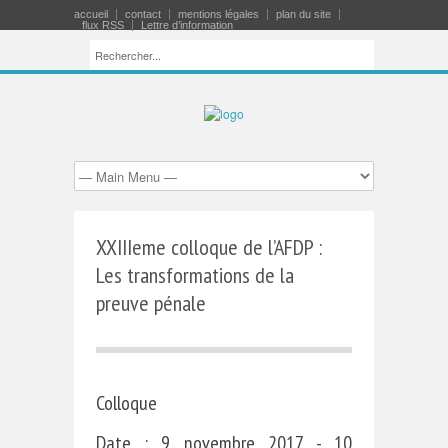
accueil
contact
mentions légales
plan du site
flux RSS
Lettre d’information
XXIIIeme colloque de l’AFDP :
Les transformations de la
preuve pénale
Colloque
Date : 9 novembre 2017 - 10