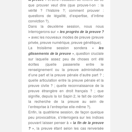
que prouver veut dire (que prouve-t-on : la
vérité ? l’histoire ?; comment prouver :
questions de légalité, d’expertise, d’intime
conviction ?).
Dans la deuxième session, nous nous
interrogerons sur
«
les progrès de la preuve ?
»
avec les nouveaux modes de preuve (preuve
privée, preuve numérique, preuve génétique).
La troisième session sondera
«
les
»
, question cruciale
glissements de la preuve
sur laquelle assez peu de choses ont été
écrites (quelle passerelle entre le
renseignement ou la preuve administrative
d’une part et la preuve pénale d’autre part ? ;
quelle articulation entre la preuve pénale et la
preuve civile ? ; quelle reconnaissance de la
preuve étrangère en droit français ? ; que
signifie, depuis la loi Sapin 2, le fait de confier
la recherche de la preuve au sein de
l’entreprise à l’entreprise elle-même ?).
Enfin, la quatrième session, de façon quelque
peu provocatrice, s’interrogera sur les indices
pouvant laisser penser à
« l
a fin de la preuve
»
, la preuve étant selon les cas renversée
?