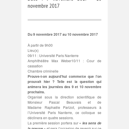
novembre 2017
Du 9 novembre 2017 au 10 novembre 2017
À partir de 9h00
Lieu(x)
09/11 : Université Paris Nanterre
Amphithéâtre Max Weber10/11 : Cour de
cassation
Chambre criminelle
Prouve-t-on aujourd’hui comme/ce que l’on
prouvait hier ? Telle est la question qui
animera les journées des 9 et 10 novembre
prochains.
Organisé sous la direction scientifique de
Monsieur Pascal Beauvais et de
Madame Raphaële Parizot, professeurs à
l’Université Paris Nanterre, ce colloque se
déclinera en quatre sessions.
La première session portera sur
«
les sens de
»
et sera l’occasion de revenir sur ce
la preuve