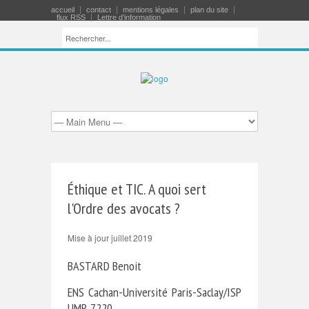
accueil
contact
mentions légales
plan du site
flux RSS
Lettre d’information
Éthique et TIC. A quoi sert
l'Ordre des avocats ?
Mise à jour juillet 2019
BASTARD Benoit
ENS Cachan-Université Paris-Saclay/ISP
UMR 7220