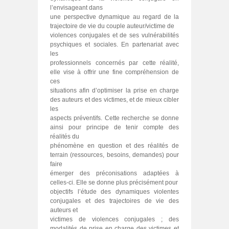
l’envisageant dans
une perspective dynamique au regard de la
trajectoire de vie du couple auteur/victime de
violences conjugales et de ses vulnérabilités
psychiques et sociales. En partenariat avec
les
professionnels concernés par cette réalité,
elle vise à offrir une fine compréhension de
ces
situations afin d’optimiser la prise en charge
des auteurs et des victimes, et de mieux cibler
les
aspects préventifs. Cette recherche se donne
ainsi pour principe de tenir compte des
réalités du
phénomène en question et des réalités de
terrain (ressources, besoins, demandes) pour
faire
émerger des préconisations adaptées à
celles-ci. Elle se donne plus précisément pour
objectifs l’étude des dynamiques violentes
conjugales et des trajectoires de vie des
auteurs et
victimes de violences conjugales ; des
modalités de prise en charge des victimes et