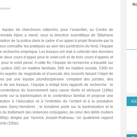
No
équipe de chercheurs rattachés, pour l’essentiel, au Centre de
Grenoble Alpes a mené, sous la direction scientifique de Stéphane
ation de la justice dans le cadre d’un appel à projet financée par la
eux connaître les pratiques au sein des juridictions du fond, l’équipe
e recherche empirique. Les travaux ont visé à collecter des données
de deux cours d’appel pour le volet civil et de trois cours d’appels et
pour le volet pénal. A cette fin, l’équipe de recherche a travaillé sur
justice (381 en matière familiale, 566 en matière sociale, 5300 en
ens auprès de magistrats et d’avocats des ressorts faisant l’objet de
s par une équipe pluridisciplinaire comptant des juristes, des
e de ses travaux, l’équipe a rédigé trois rapports de recherche : le
 contentieux du licenciement sans cause réelle et sérieuse (189p)
porte sur la barémisation et le contentieux familial et propose une
AG
ibution à l’éducation et à l’entretien de l’enfant et à la prestation
ne Gerry-Vernières ; le troisième porte sur la barémisation et le
du traitement des violences conjugales, de celui des délits routiers
(380p) dirigée par Yannick Joseph-Ratineau. Un quatrième rapport
ents (190p).