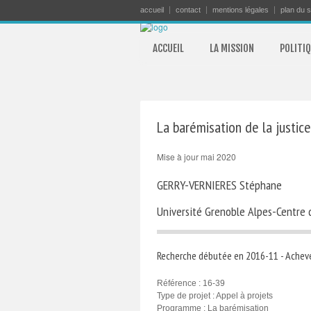
accueil
contact
mentions légales
plan du s
ACCUEIL
LA MISSION
POLITIQ
La barémisation de la justice
Mise à jour mai 2020
GERRY-VERNIERES Stéphane
Université Grenoble Alpes-Centre d
Recherche débutée en 2016-11 - Achev
Référence : 16-39
Type de projet : Appel à projets
Programme : La barémisation