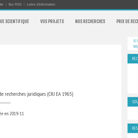
ite
flux RSS
Lettre d’information
UE SCIENTIFIQUE
VOS PROJETS
NOS RECHERCHES
PRIX DE RE
S’
Mi
REC
e recherches juridiques (CRJ EA 1965)
SOU
ée en 2019-11
RES