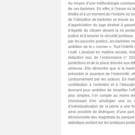
Au moyen d’une méthodologie commune, l
de ces barèmes. En effet, à l’heure où l
limités et à un moment de l’histoire où l
de l’utilisation de barèmes se trouve au 
d’appréciation du juge destiné à garantir
d’égalité du citoyen devant la loi portan
justice et d’assurer la sécurité juridique
par les pouvoirs publics, les barèmes me
ambition de le « normer ». Tout l’intérê
l’outil. L’analyse en matière sociale, 
rédaction issu de l’ordonnance n° 2
juridictions et de la place donnée aux di
sérieuse. Elle démontre que si le barè
prévisible le
quantum
de l’indemnité, e
contournement par les acteurs. En matiè
contribution à l’entretien et à l’éducat
donnant pour ambition de simplifier l’of
plus simples, l’on compte au moins di
choisissant d’en privilégier une ou
d’individualisation de la peine a une fo
ainsi possible de distinguer, d’une part,
décisionnelle des magistrats du parquet 
statistique portant sur les pratiques jurid