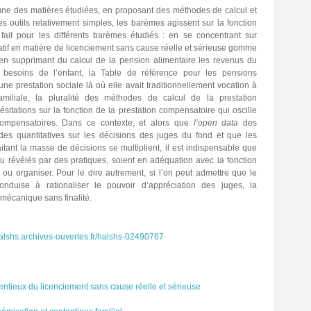
cune des matières étudiées, en proposant des méthodes de calcul et
es outils relativement simples, les barèmes agissent sur la fonction
 fait pour les différents barèmes étudiés : en se concentrant sur
atif en matière de licenciement sans cause réelle et sérieuse gomme
, en supprimant du calcul de la pension alimentaire les revenus du
es besoins de l’enfant, la Table de référence pour les pensions
ne prestation sociale là où elle avait traditionnellement vocation à
amiliale, la pluralité des méthodes de calcul de la prestation
ésitations sur la fonction de la prestation compensatoire qui oscille
 compensatoires. Dans ce contexte, et alors que
l’open data
des
udes quantitatives sur les décisions des juges du fond et que les
aitant la masse de décisions se multiplient, il est indispensable que
s ou révélés par des pratiques, soient en adéquation avec la fonction
er ou organiser. Pour le dire autrement, si l’on peut admettre que le
conduise à rationaliser le pouvoir d’appréciation des juges, la
 mécanique sans finalité.
halshs.archives-ouvertes.fr/halshs-02490767
entieux du licenciement sans cause réelle et sérieuse