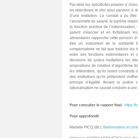
Par-delà les spécificités propres à cha
en objectivant le réel pour parvenir à d
d’une institution. Le constat a pu être
l’ancienneté du salarié, le barème impér
la fonction punitive de l’indemnisation
parent créancier et en forfaitisant l
alimentaires rapproche cette pension d’u
être un instrument de la solidarité f
compensatoire ne fait que traduire les h
entre des fonctions indemnitaires et
décisions de justice multipliera les ét
propositions de création d’algorithme tr
les référentiels, qu’ils soient construit
des institutions qu’ils prétendent chiffr
principe d’égalité devant la justice 
rationalisation ne saurait conduire à une
Pour consulter le rapport final
:
https://
Pour approfondir
Marielle PICQ (dir.),
Barémisation et cont