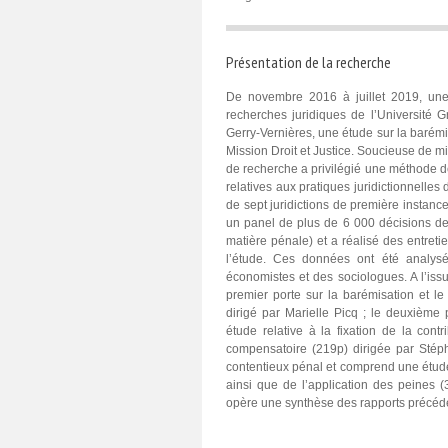
Présentation de la recherche
De novembre 2016 à juillet 2019, une 
recherches juridiques de l’Université 
Gerry-Vernières, une étude sur la barémis
Mission Droit et Justice. Soucieuse de mi
de recherche a privilégié une méthode d
relatives aux pratiques juridictionnelles 
de sept juridictions de première instance 
un panel de plus de 6 000 décisions de 
matière pénale) et a réalisé des entreti
l’étude. Ces données ont été analysée
économistes et des sociologues. A l’issu
premier porte sur la barémisation et le
dirigé par Marielle Picq ; le deuxième 
étude relative à la fixation de la contr
compensatoire (219p) dirigée par Stépha
contentieux pénal et comprend une étude 
ainsi que de l’application des peines 
opère une synthèse des rapports précéd