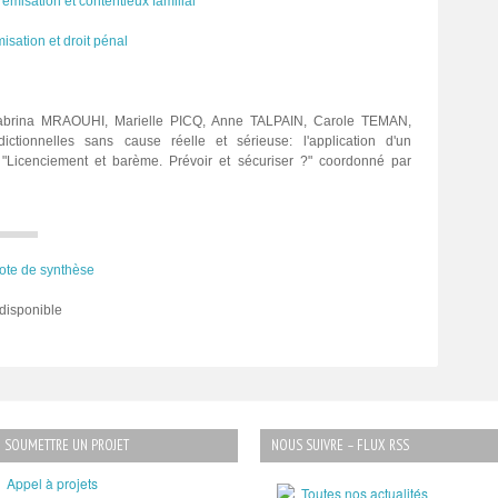
émisation et contentieux familial
isation et droit pénal
brina MRAOUHI, Marielle PICQ, Anne TALPAIN, Carole TEMAN,
dictionnelles sans cause réelle et sérieuse: l'application d'un
 "Licenciement et barème. Prévoir et sécuriser ?" coordonné par
ote de synthèse
disponible
SOUMETTRE UN PROJET
NOUS SUIVRE – FLUX RSS
Appel à projets
Toutes nos actualités