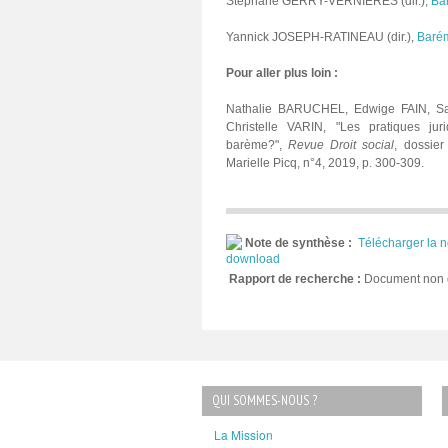
Stéphane GERRY-VERNIÈRES (dir.),
Bar
Yannick JOSEPH-RATINEAU (dir.),
Barém
Pour aller plus loin :
Nathalie BARUCHEL, Edwige FAIN, Sa
Christelle VARIN, "Les pratiques juri
barème?",
Revue Droit social
, dossier
Marielle Picq, n°4, 2019, p. 300-309.
Note de synthèse :
Télécharger la n
Rapport de recherche :
Document non 
QUI SOMMES-NOUS ?
La Mission