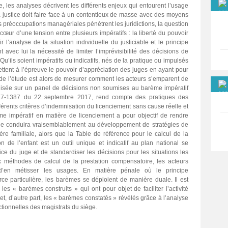
es analyses décrivent les différents enjeux qui entourent l’usage
a justice doit faire face à un contentieux de masse avec des moyens
es préoccupations managériales pénètrent les juridictions, la question
cœur d’une tension entre plusieurs impératifs : la liberté du pouvoir
 l’analyse de la situation individuelle du justiciable et le principe
t avec lui la nécessité de limiter l’imprévisibilité des décisions de
. Qu’ils soient impératifs ou indicatifs, nés de la pratique ou impulsés
ttent à l’épreuve le pouvoir d’appréciation des juges en ayant pour
t de l’étude est alors de mesurer comment les acteurs s’emparent de
réalisée sur un panel de décisions non soumises au barème impératif
017-1387 du 22 septembre 2017, rend compte des pratiques des
fférents critères d’indemnisation du licenciement sans cause réelle et
me impératif en matière de licenciement a pour objectif de rendre
lle conduira vraisemblablement au développement de stratégies de
re familiale, alors que la Table de référence pour le calcul de la
ion de l’enfant est un outil unique et indicatif au plan national se
fice du juge et de standardiser les décisions pour les situations les
x méthodes de calcul de la prestation compensatoire, les acteurs
 d’en métisser les usages. En matière pénale où le principe
rce particulière, les barèmes se déploient de manière duale. Il est
 les « barèmes construits » qui ont pour objet de faciliter l’activité
et, d’autre part, les « barèmes constatés » révélés grâce à l’analyse
ictionnelles des magistrats du siège.