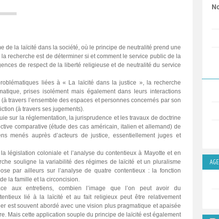
No
 de la laïcité dans la société, où le principe de neutralité prend une
e la recherche est de déterminer si et comment le service public de la
igences de respect de la liberté religieuse et de neutralité du service
problématiques liées à « La laïcité dans la justice », la recherche
matique, prises isolément mais également dans leurs interactions
on (à travers l’ensemble des espaces et personnes concernés par son
iction (à travers ses jugements).
ie sur la réglementation, la jurisprudence et les travaux de doctrine
ive comparative (étude des cas américain, italien et allemand) de
ns menés auprès d’acteurs de justice, essentiellement juges et
s la législation coloniale et l’analyse du contentieux à Mayotte et en
AG
che souligne la variabilité des régimes de laïcité et un pluralisme
se par ailleurs sur l’analyse de quatre contentieux : la fonction
de la famille et la circoncision.
ce aux entretiens, combien l’image que l’on peut avoir du
entieux lié à la laïcité et au fait religieux peut être relativement
nier est souvent abordé avec une vision plus pragmatique et apaisée
re. Mais cette application souple du principe de laïcité est également