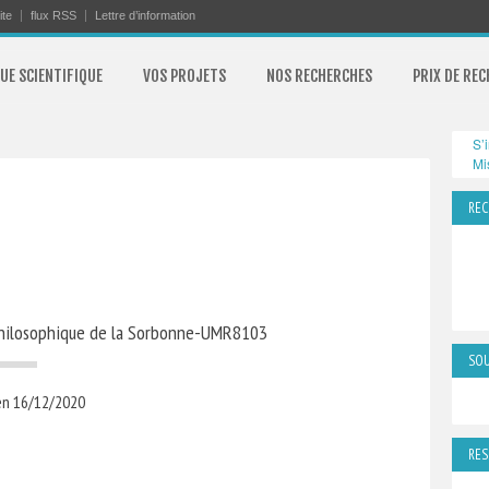
ite
flux RSS
Lettre d’information
UE SCIENTIFIQUE
VOS PROJETS
NOS RECHERCHES
PRIX DE RE
S’
Mi
REC
t philosophique de la Sorbonne-UMR8103
SOU
en 16/12/2020
RES