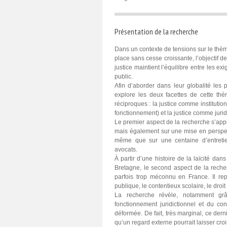
Présentation de la recherche
Dans un contexte de tensions sur le thème
place sans cesse croissante, l’objectif d
justice maintient l’équilibre entre les ex
public.
Afin d’aborder dans leur globalité les 
explore les deux facettes de cette thé
réciproques : la justice comme instituti
fonctionnement) et la justice comme jurid
Le premier aspect de la recherche s’appu
mais également sur une mise en perspect
même que sur une centaine d’entretie
avocats.
À partir d’une histoire de la laïcité dan
Bretagne, le second aspect de la recher
parfois trop méconnu en France. Il repo
publique, le contentieux scolaire, le droit 
La recherche révèle, notamment grâ
fonctionnement juridictionnel et du cont
déformée. De fait, très marginal, ce der
qu’un regard externe pourrait laisser croi