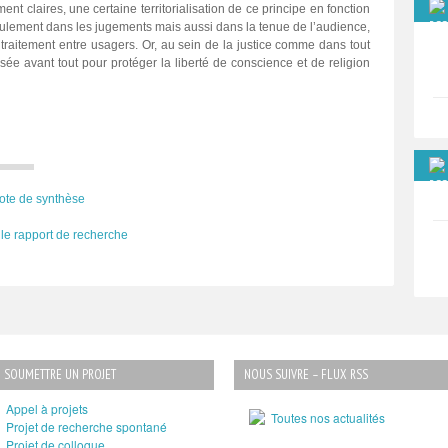
ment claires, une certaine territorialisation de ce principe en fonction
eulement dans les jugements mais aussi dans la tenue de l’audience,
e traitement entre usagers. Or, au sein de la justice comme dans tout
ensée avant tout pour protéger la liberté de conscience et de religion
ote de synthèse
le rapport de recherche
SOUMETTRE UN PROJET
NOUS SUIVRE – FLUX RSS
Appel à projets
Toutes nos actualités
Projet de recherche spontané
Projet de colloque