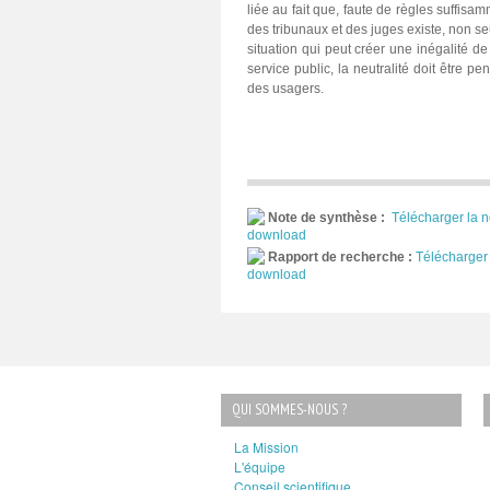
liée au fait que, faute de règles suffisam
des tribunaux et des juges existe, non s
situation qui peut créer une inégalité d
service public, la neutralité doit être p
des usagers.
Note de synthèse :
Télécharger la n
Rapport de recherche :
Télécharger 
QUI SOMMES-NOUS ?
La Mission
L'équipe
Conseil scientifique