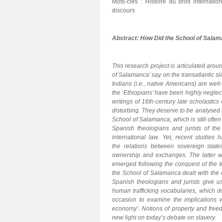
Mots-clés : Histoire du droit internati
discours
Abstract: How Did the School of Salam
This research project is articulated aro
of Salamanca’ say on the transatlantic sl
Indians (i.e., native Americans) are wel
the ‘Ethiopians’ have been highly neglecte
writings of 16th-century late scholastics 
disturbing. They deserve to be analysed f
School of Salamanca, which is still ofte
Spanish theologians and jurists of the
international law. Yet, recent studies
the relations between sovereign state
ownership and exchanges. The latter w
emerged following the conquest of the In
the School of Salamanca dealt with the q
Spanish theologians and jurists give u
human trafficking vocabularies, which d
occasion to examine the implications 
economy’. Notions of property and freed
new light on today’s debate on slavery.