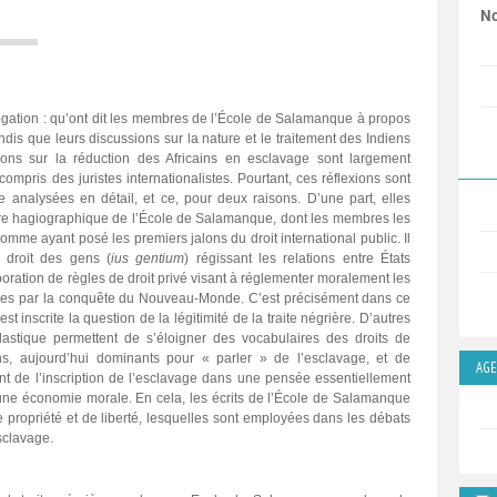
No
rogation : qu’ont dit les membres de l’École de Salamanque à propos
andis que leurs discussions sur la nature et le traitement des Indiens
ions sur la réduction des Africains en esclavage sont largement
compris des juristes internationalistes. Pourtant, ces réflexions sont
re analysées en détail, et ce, pour deux raisons. D’une part, elles
ore hagiographique de l’École de Salamanque, dont les membres les
mme ayant posé les premiers jalons du droit international public. Il
n droit des gens (
ius gentium
) régissant les relations entre États
aboration de règles de droit privé visant à réglementer moralement les
les par la conquête du Nouveau-Monde. C’est précisément dans ce
st inscrite la question de la légitimité de la traite négrière. D’autres
lastique permettent de s’éloigner des vocabulaires des droits de
s, aujourd’hui dominants pour « parler » de l’esclavage, et de
AG
ant de l’inscription de l’esclavage dans une pensée essentiellement
ne économie morale. En cela, les écrits de l’École de Salamanque
de propriété et de liberté, lesquelles sont employées dans les débats
esclavage.