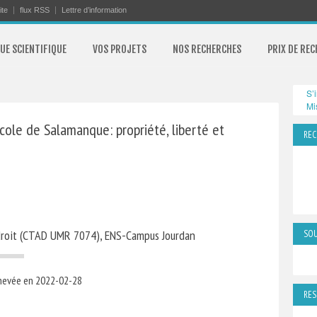
ite
flux RSS
Lettre d’information
UE SCIENTIFIQUE
VOS PROJETS
NOS RECHERCHES
PRIX DE RE
S’
Mi
Ecole de Salamanque: propriété, liberté et
REC
 droit (CTAD UMR 7074), ENS-Campus Jourdan
SOU
hevée en 2022-02-28
RES