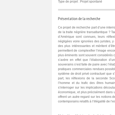
Type de projet : Projet spontané
Présentation de la recherche
Ce projet de recherche part d’une inter
de la traite négrière transatlantique ? T
d’Amérique sont connues, leurs réflex
négligées voire ignorées des juristes, y 
des plus intéressantes et méritent d’êt
permettent de complexifier l’image enc
plus éminents sont souvent considérés co
s’avère en effet que l’élaboration d’u
souverains s’est faite de paire avec l’él
pratiques commerciales rendues possib
système de droit privé contractuel que s’e
part, les réflexions de la seconde Sco
l’homme et du trafic des êtres humain
s’interroger sur les implications découl
économique, et plus précisément dans u
offrent un autre regard sur les notions 
contemporains relatifs à l’illégalité de l’