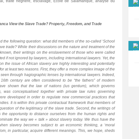
onal, traite négrière, esclavage, Ecole de Salamanque, analyse du
anca View the Slave Trade? Property, Freedom, and Trade
und the following question: what did members of the so-called ‘School
ave trade? While their discussions on the nature and treatment of the
l-known, their writings on the enslavement of those who were called
d if not ignored by lawyers, including international lawyers. Yet, the
on the issue of African slavery are highly interesting and potentially
or at least two reasons. First, they offer a more complex image of the
n seen through hagiographic lenses by international lawyers. Indeed,
 16th century are often considered to be “the fathers” of modern
 have shown that the law of nations (ius gentium), which governs
s, was conceptualised together with private law rules governing
ere developed in order to regulate new commercial practices that
dies. It is within this private contractual framework that members of
uestion of the legitimacy of the slave trade. Second, the writings of
s the opportunity to distance ourselves from the human rights and
ominate the way we « talk » about slavery today. We thus have the
when slavery becomes subject to an economic thinking, a ‘moral
om, in particular, acquire different meanings. This, we hope, sheds