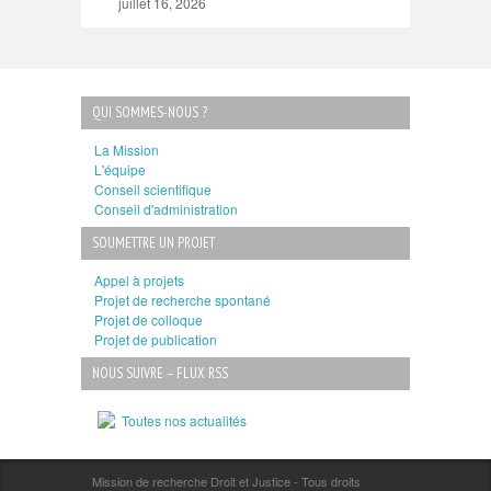
juillet 16, 2026
QUI SOMMES-NOUS ?
La Mission
L'équipe
Conseil scientifique
Conseil d'administration
SOUMETTRE UN PROJET
Appel à projets
Projet de recherche spontané
Projet de colloque
Projet de publication
NOUS SUIVRE – FLUX RSS
Toutes nos actualités
Mission de recherche Droit et Justice - Tous droits