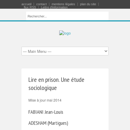
accueil
contact
mentions légales
plan du site
flux RSS
Lettre d’information
Lire en prison. Une étude
sociologique
Mise à jour mai 2014
FABIANI Jean-Louis
ADESHAM (Martigues)