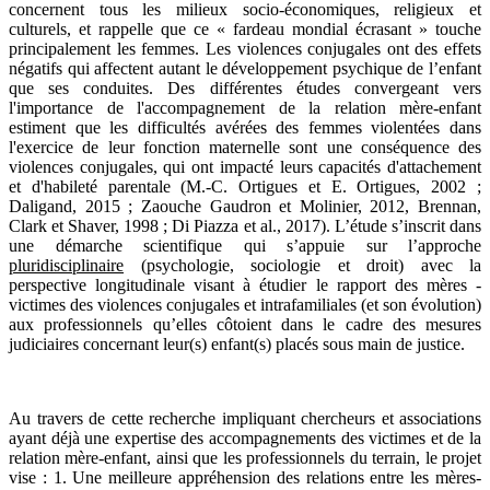
concernent tous les milieux socio-économiques, religieux et
culturels, et rappelle que ce « fardeau mondial écrasant » touche
principalement les femmes. Les violences conjugales ont des effets
négatifs qui affectent autant le développement psychique de l’enfant
que ses conduites. Des différentes études convergeant vers
l'importance de l'accompagnement de la relation mère-enfant
estiment que les difficultés avérées des femmes violentées dans
l'exercice de leur fonction maternelle sont une conséquence des
violences conjugales, qui ont impacté leurs capacités d'attachement
et d'habileté parentale (M.-C. Ortigues et E. Ortigues, 2002 ;
Daligand, 2015 ; Zaouche Gaudron et Molinier, 2012, Brennan,
Clark et Shaver, 1998 ; Di Piazza et al., 2017). L’étude s’inscrit dans
une démarche scientifique qui s’appuie sur l’approche
pluridisciplinaire
(psychologie, sociologie et droit) avec la
perspective longitudinale visant à étudier le rapport des mères -
victimes des violences conjugales et intrafamiliales (et son évolution)
aux professionnels qu’elles côtoient dans le cadre des mesures
judiciaires concernant leur(s) enfant(s) placés sous main de justice.
Au travers de cette recherche impliquant chercheurs et associations
ayant déjà une expertise des accompagnements des victimes et de la
relation mère-enfant, ainsi que les professionnels du terrain, le projet
vise : 1. Une meilleure appréhension des relations entre les mères-