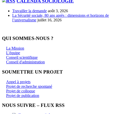
CALENDA SOCIOLOGIE
Travailler la demande
août 3, 2026
La Sécurité sociale, 80 ans après : dimensions et horizons de
l’universalisme
juillet 16, 2026
QUI SOMMES-NOUS ?
La Mission
L'équipe
Conseil scientifique
Conseil d'administration
SOUMETTRE UN PROJET
Appel à projets
Projet de recherche spontané
Projet de colloque
Projet de publication
NOUS SUIVRE – FLUX RSS