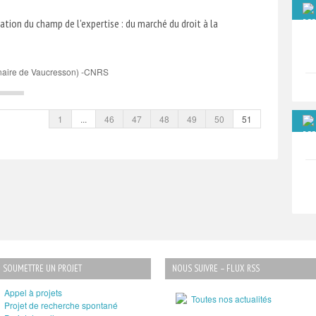
sation du champ de l'expertise : du marché du droit à la
inaire de Vaucresson) -CNRS
1
...
46
47
48
49
50
51
SOUMETTRE UN PROJET
NOUS SUIVRE – FLUX RSS
Appel à projets
Toutes nos actualités
Projet de recherche spontané