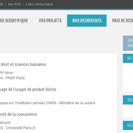
ite
flux RSS
Lettre d’information
UE SCIENTIFIQUE
VOS PROJETS
NOS RECHERCHES
PRIX DE RE
S’I
MIS
REC
 droit et sciences humaines
Y Irène
nt - FNSP-Paris
ge de l'usager de produit illicite
SOU
es sur l'institution pénale) CNRS - Ministère de la Justice
roit de la concurrence
ançois
RES
S - Université Paris 2)