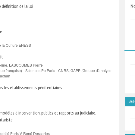
définition de la loi
No
re
de la Culture EHESS
it
rine, LASCOUMES Pierre
ique française) - Sciences Po Paris - CNRS, GAPP (Groupe d'analyse
Cachan
 les établissements pénitentiaires
AG
modèles d'intervention, publics et rapports au judiciaire.
tariste
versité Paris V-René Descartes