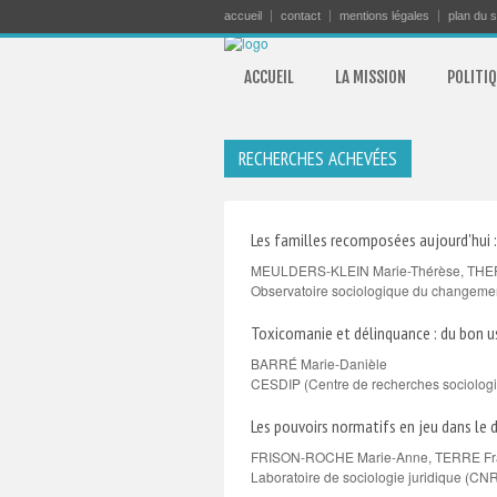
accueil
contact
mentions légales
plan du s
ACCUEIL
LA MISSION
POLITIQ
RECHERCHES ACHEVÉES
Les familles recomposées aujourd'hui :
MEULDERS-KLEIN Marie-Thérèse, THER
Observatoire sociologique du changeme
Toxicomanie et délinquance : du bon usa
BARRÉ Marie-Danièle
CESDIP (Centre de recherches sociologiqu
Les pouvoirs normatifs en jeu dans le d
FRISON-ROCHE Marie-Anne, TERRE Fr
Laboratoire de sociologie juridique (CNR