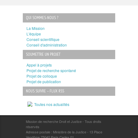
QUI SOMMES-NOUS ?
La Mission
L'équipe
Conseil scientifique
Conseil d'administration
SOUMETTRE UN PROJET
Appel à projets
Projet de recherche spontané
Projet de colloque
Projet de publication
NOUS SUIVRE – FLUX RSS
Toutes nos actualités
Mission de recherche Droit et Justice - Tous droits
réservés
Adresse postale : Ministère de la Justice - 13 Place
Vendôme 75042 Paris Cedex 01