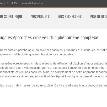
ite
flux RSS
Lettre d’information
UE SCIENTIFIQUE
VOS PROJETS
NOS RECHERCHES
PRIX DE RE
njugales Approches croisées d’un phénomène complexe
hercheurs en psychologie, en sciences sociales, juridiques et historiques, et pratici
lexe et multifactoriel que sont les violences conjugales.
nalysées et recensées ici, deux niveaux de réflexion et d’action s’imposent pour les
ncipalement des « violences de genre » exercées à l’encontre des femmes. Pour en é
dent et structurent nos sociétés. Mais, en complément de cette approche théorique,
imes de ces violences, surtout là où le dispositif juridique ne permet pas encore 
les reste un défi majeur de notre société. Ce livre s’adresse à tous ceux, cherche