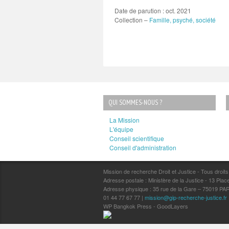
Date de parution : oct. 2021
Collection –
Famille, psyché, société
QUI SOMMES-NOUS ?
La Mission
L'équipe
Conseil scientifique
Conseil d'administration
Mission de recherche Droit et Justice - Tous droit
Adresse postale : Ministère de la Justice - 13 P
Adresse physique : 35 rue de la Gare – 75019 PA
01 44 77 67 77 |
mission@gip-recherche-justice.fr
WP Bangkok Press - GoodLayers