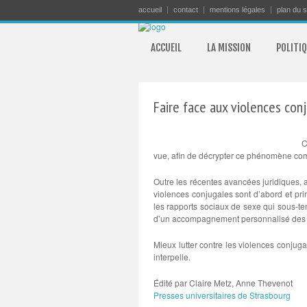
accueil
contact
mentions légales
plan du s
ACCUEIL
LA MISSION
POLITIQ
Faire face aux violences co
C
vue, afin de décrypter ce phénomène comp
Outre les récentes avancées juridiques, a
violences conjugales sont d’abord et pri
les rapports sociaux de sexe qui sous-ten
d’un accompagnement personnalisé des vict
Mieux lutter contre les violences conjuga
interpelle.
Édité par
Claire
Metz
, Anne
Thevenot
Presses universitaires de Strasbourg