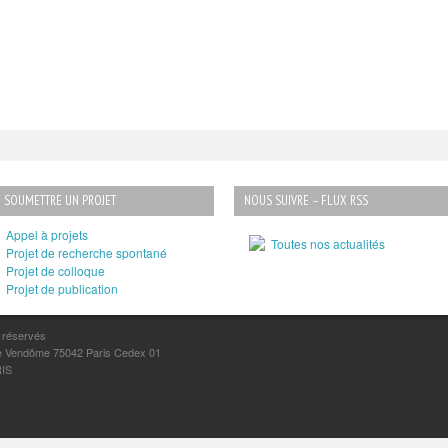
SOUMETTRE UN PROJET
NOUS SUIVRE – FLUX RSS
Appel à projets
Toutes nos actualités
Projet de recherche spontané
Projet de colloque
Projet de publication
s réservés
lace Vendôme 75042 Paris Cedex 01
RIS