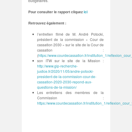
budgétaires.
Pour consulter le rapport cliquez
ici
Retrouvez également :
l’entretien filmé de M. André Potocki,
président de la commission « Cour de
cassation 2030 » sur le site de la Cour de
cassation :
(
https://www.courdecassation.fr/institution_1/reflexion_cou
son ITW sur le site de la Mission :
http://www.gip-recherche-
justice.fr/2020/11/05/andre-potocki-
president-de-la-commission-cour-de-
cassation-2020-2030-repond-aux-
questions-de-la-mission/
Les entretiens des membres de la
Commission :
https://www.courdecassation.fr/institution_1/reflexion_