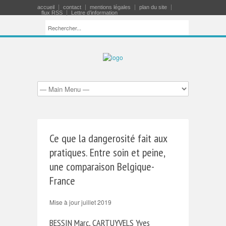
accueil
contact
mentions légales
plan du site
flux RSS
Lettre d’information
Ce que la dangerosité fait aux
pratiques. Entre soin et peine,
une comparaison Belgique-
France
Mise à jour juillet 2019
BESSIN Marc, CARTUYVELS Yves