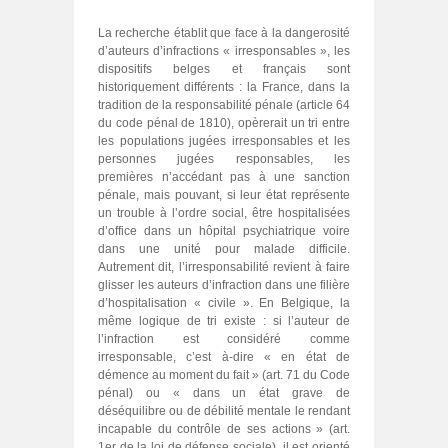
La recherche établit que face à la dangerosité
d’auteurs d’infractions « irresponsables », les
dispositifs belges et français sont
historiquement différents : la France, dans la
tradition de la responsabilité pénale (article 64
du code pénal de 1810), opèrerait un tri entre
les populations jugées irresponsables et les
personnes jugées responsables, les
premières n’accédant pas à une sanction
pénale, mais pouvant, si leur état représente
un trouble à l’ordre social, être hospitalisées
d’office dans un hôpital psychiatrique voire
dans une unité pour malade difficile.
Autrement dit, l’irresponsabilité revient à faire
glisser les auteurs d’infraction dans une filière
d’hospitalisation « civile ». En Belgique, la
même logique de tri existe : si l’auteur de
l’infraction est considéré comme
irresponsable, c’est à-dire « en état de
démence au moment du fait » (art. 71 du Code
pénal) ou « dans un état grave de
déséquilibre ou de débilité mentale le rendant
incapable du contrôle de ses actions » (art.
1er de la loi de défense sociale), il est orienté