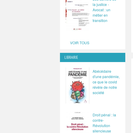
la justice -
Avocat : un
métier en
transition
VOIR TOUS
LIBRAIRIE
Abécédaire
d'une pandémie,
ce que le covid
révèle de notre
société
Droit pénal : la
contre-
Révolution
silencieuse