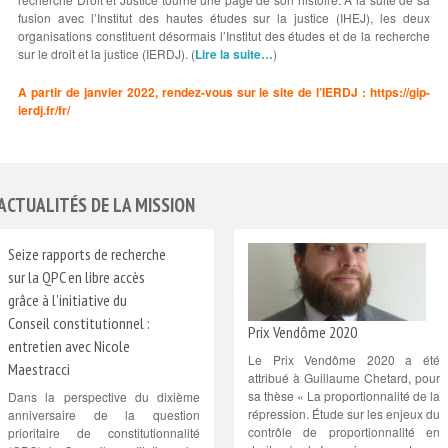
fusion avec l’Institut des hautes études sur la justice (IHEJ), les deux
organisations constituent désormais l’Institut des études et de la recherche
sur le droit et la justice (IERDJ). (
Lire la suite…
)
A partir de janvier 2022, rendez-vous sur le site de l’IERDJ :
https://gip-
ierdj.fr/fr/
ACTUALITÉS DE LA MISSION
Seize rapports de recherche
sur la QPC en libre accès
grâce à l’initiative du
Conseil constitutionnel :
Prix Vendôme 2020
entretien avec Nicole
Le Prix Vendôme 2020 a été
Maestracci
attribué à Guillaume Chetard, pour
sa thèse « La proportionnalité de la
Dans la perspective du dixième
répression. Étude sur les enjeux du
anniversaire de la question
contrôle de proportionnalité en
prioritaire de constitutionnalité