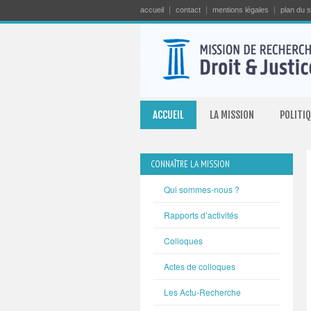
accueil
contact
mentions légales
plan du s
ACCUEIL
LA MISSION
POLITIQ
CONNAÎTRE LA MISSION
Qui sommes-nous ?
Rapports d’activités
Colloques
Actes de colloques
Les Actu-Recherche