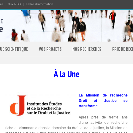
ite
flux RSS
Lettre d’information
UE SCIENTIFIQUE
VOS PROJETS
NOS RECHERCHES
PRIX DE RE
À la Une
La Mission de recherche
Droit et Justice se
transforme
Après près de trente ans
d’une activité de recherche
riche et foisonnante dans le domaine du droit et de la justice, la Mission de
recherche Droit et Justice tourne une page de son histoire. A la suite de sa