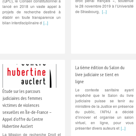
droit pénal français », soutenue
(QPC), le Conseil constitutionnel a
le 28 novembre 2019 à l’Université
lancé en 2018 un vaste appel à
de Strasbourg,
[...]
projets de recherche destiné à
établir en toute transparence un
bilan interdisciplinaire d
[...]
La 6ème édition du Salon du
livre judiciaire se tient en
ligne
Le contexte sanitaire ayant
Étude sur les parcours
empêché que le Salon du livre
judiciaires des femmes
judiciaire puisse se tenir au
victimes de violences
ministère de la Justice en présence
du public, l’AFHJ a décidé
sexuelles en Île-de-France –
d’innover et organise un salon
Appel d’offre du Centre
virtuel, en ligne, pour vous
Hubertine Auclert
présenter divers auteurs et
[...]
La Mission de recherche Droit et