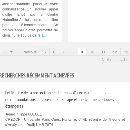
Justice souhaite porter à votre
connaissance un nouvel appel
d’offre lancé par le Centre
Hubertine Auclert, centre francilien
pour l’égalité femmes-hommes. Ce
nouvel appel d’offre permettra de
choisir une équipe de re
[...]
« First
‹ Previous
5
6
7
8
9
10
11
12
13
Next ›
Last »
RECHERCHES RÉCEMMENT ACHEVÉES
L'efficacité de la protection des lanceurs d'alerte à l'aune des
recommandations du Conseil de l'Europe et des bonnes pratiques
étrangères
Jean-Philippe FOEGLE
CREDOF - Université Paris Ouest Nanterre, CTAD (Centre de Théorie et
d'Analyse du Droit) UMR 7074