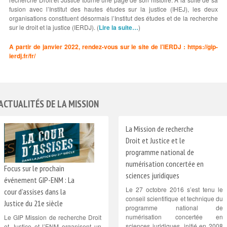
fusion avec l’Institut des hautes études sur la justice (IHEJ), les deux
organisations constituent désormais l’Institut des études et de la recherche
sur le droit et la justice (IERDJ). (
Lire la suite…
)
A partir de janvier 2022, rendez-vous sur le site de l’IERDJ :
https://gip-
ierdj.fr/fr/
ACTUALITÉS DE LA MISSION
La Mission de recherche
Droit et Justice et le
programme national de
numérisation concertée en
Focus sur le prochain
sciences juridiques
événement GIP-ENM : La
Le 27 octobre 2016 s’est tenu le
cour d’assises dans la
conseil scientifique et technique du
Justice du 21e siècle
programme national de
numérisation concertée en
Le GIP Mission de recherche Droit
sciences juridiques, initié en 2008
et Justice et l’ENM organisent un