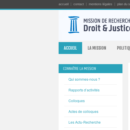
accueil
contact
mentions légales
plan du s
ACCUEIL
LA MISSION
POLITIQ
CONNAÎTRE LA MISSION
Qui sommes-nous ?
Rapports d’activités
Colloques
Actes de colloques
Les Actu-Recherche