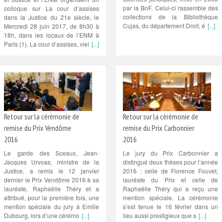
par la BnF. Celui-ci rassemble des
colloque sur La cour d’assises
collections de la Bibliothèque
dans la Justice du 21e siècle, le
Cujas, du département Droit, é
[...]
Mercredi 28 juin 2017, de 8h30 à
18h, dans les locaux de l’ENM à
Paris (1). La cour d’assises, viei
[...]
Retour sur la cérémonie de
Retour sur la cérémonie de
remise du Prix Vendôme
remise du Prix Carbonnier
2016
2016
Le garde des Sceaux, Jean-
Le jury du Prix Carbonnier a
Jacques Urvoas, ministre de la
distingué deux thèses pour l’année
Justice, a remis le 12 janvier
2016 : celle de Florence Fouvet,
dernier le Prix Vendôme 2016 à sa
lauréate du Prix et celle de
lauréate, Raphaëlle Théry et a
Raphaëlle Théry qui a reçu une
attribué, pour la première fois, une
mention spéciale. La cérémonie
mention spéciale du jury à Emilie
s’est tenue le 16 février dans un
Dubourg, lors d’une cérémo
[...]
lieu aussi prestigieux que s
[...]