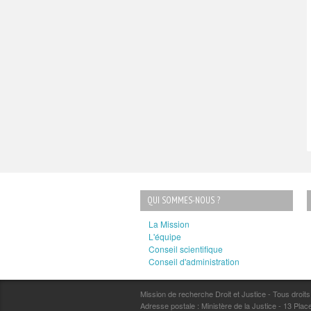
QUI SOMMES-NOUS ?
La Mission
L'équipe
Conseil scientifique
Conseil d'administration
Mission de recherche Droit et Justice - Tous droit
Adresse postale : Ministère de la Justice - 13 P