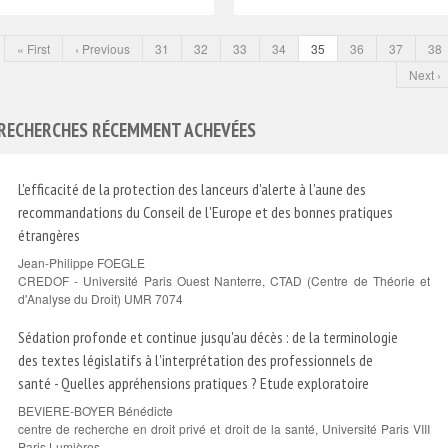
« First
‹ Previous
31
32
33
34
35
36
37
38
Next ›
RECHERCHES RÉCEMMENT ACHEVÉES
L'efficacité de la protection des lanceurs d'alerte à l'aune des
recommandations du Conseil de l'Europe et des bonnes pratiques
étrangères
Jean-Philippe FOEGLE
CREDOF - Université Paris Ouest Nanterre, CTAD (Centre de Théorie et
d'Analyse du Droit) UMR 7074
Sédation profonde et continue jusqu'au décès : de la terminologie
des textes législatifs à l'interprétation des professionnels de
santé - Quelles appréhensions pratiques ? Etude exploratoire
BEVIERE-BOYER Bénédicte
centre de recherche en droit privé et droit de la santé, Université Paris VIII
Paris Lumières