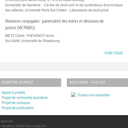
Université de Nanterre - Centre de droit civil et de contentieux économique
des affaires, Université Paris-Est Créteil - Laboratoire de droit privé
Violences conjugales : parentalité des mères et décisions de
justice (VIC PADEJ)
METZ Claire, THEVENOT Anne
SuLiSoM, Université de Strasbourg
VOIR TOUS
SOUMETTRE UN PROJET
NOUS SUIVRE – FLUX RSS
Appel à projets
Toutes nos actualités
Projet de recherche spontané
Projet de colloque
Projet de publication
s réservés
lace Vendôme 75042 Paris Cedex 01