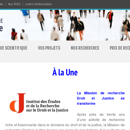
ite
flux RSS
Lettre d’information
UE SCIENTIFIQUE
VOS PROJETS
NOS RECHERCHES
PRIX DE RE
À la Une
La Mission de recherche
Droit et Justice se
transforme
Après près de trente ans
d’une activité de recherche
riche et foisonnante dans le domaine du droit et de la justice, la Mission de
recherche Droit et Justice tourne une page de son histoire. A la suite de sa